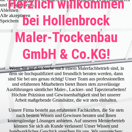
Herzlich willkommen
und zu optimieren.
Ablehnen
bei Hollenbrock
Alle akzeptieren
Speichern
Maler-Trockenbau
GmbH & Co.KG!
Wenn Sie auf der Suche nach einem Malerfachbetrieb sind, in
dem sie hochqualifiziert und freundlich beraten werden, dann
sind Sie bei uns genau richtig! Unser Team aus professionellen
und erfahrenen Mitarbeitern bietet Ihnen stets zuverlässige
Ausführungen sämtlicher Maler-, Lackier- und Tapezierarbeiten!
Höchste Präzision und Gewissenhaftigkeit sind bei unserer
Arbeit maßgebende Grundsätze, die wir stets einhalten.
Unsere Firma besteht aus erfahrenen Fachkräften, die Sie stets
nach bestem Wissen und Gewissen beraten und Ihnen
kostengünstige Lösungen anbieten. Auf unseren Meisterbetrieb
können Sie sich als Kunde verlassen! Unser Wissen und
handwerkliches Geschick sprechen für uns. Wir versprechen: