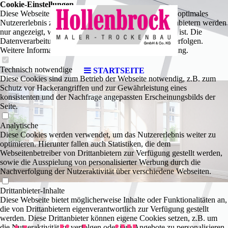
Cookie-Einstellungen
Diese Webseite verwendet Cookies, um Besuchern ein optimales
Nutzererlebnis zu bieten. Bestimmte Inhalte von Drittanbietern werden
nur angezeigt, wenn die entsprechende Option aktiviert ist. Die
Datenverarbeitung kann dann auch in einem Drittland erfolgen.
Weitere Informationen hierzu in der Datenschutzerklärung.
Technisch notwendige
STARTSEITE
Diese Cookies sind zum Betrieb der Webseite notwendig, z.B. zum
Schutz vor Hackerangriffen und zur Gewährleistung eines
konsistenten und der Nachfrage angepassten Erscheinungsbilds der
Seite.
Analytische
Diese Cookies werden verwendet, um das Nutzererlebnis weiter zu
optimieren. Hierunter fallen auch Statistiken, die dem
Webseitenbetreiber von Drittanbietern zur Verfügung gestellt werden,
sowie die Ausspielung von personalisierter Werbung durch die
Nachverfolgung der Nutzeraktivität über verschiedene Webseiten.
Drittanbieter-Inhalte
Diese Webseite bietet möglicherweise Inhalte oder Funktionalitäten an,
die von Drittanbietern eigenverantwortlich zur Verfügung gestellt
werden. Diese Drittanbieter können eigene Cookies setzen, z.B. um
die Nutzeraktivität zu verfolgen oder ihre Angebote zu personalisieren