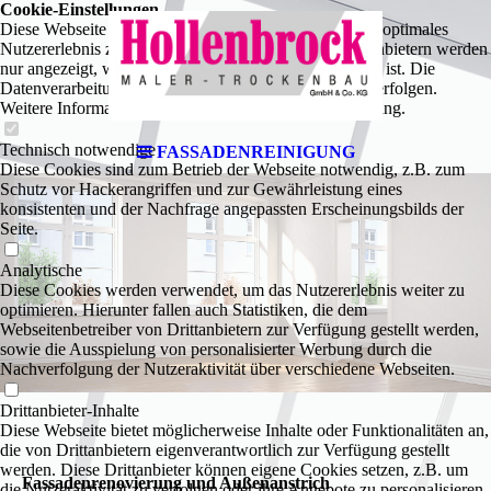
Cookie-Einstellungen
Diese Webseite verwendet Cookies, um Besuchern ein optimales
Nutzererlebnis zu bieten. Bestimmte Inhalte von Drittanbietern werden
nur angezeigt, wenn die entsprechende Option aktiviert ist. Die
Datenverarbeitung kann dann auch in einem Drittland erfolgen.
Weitere Informationen hierzu in der Datenschutzerklärung.
Technisch notwendige
FASSADENREINIGUNG
Diese Cookies sind zum Betrieb der Webseite notwendig, z.B. zum
Schutz vor Hackerangriffen und zur Gewährleistung eines
konsistenten und der Nachfrage angepassten Erscheinungsbilds der
Seite.
Analytische
Diese Cookies werden verwendet, um das Nutzererlebnis weiter zu
optimieren. Hierunter fallen auch Statistiken, die dem
Webseitenbetreiber von Drittanbietern zur Verfügung gestellt werden,
sowie die Ausspielung von personalisierter Werbung durch die
Nachverfolgung der Nutzeraktivität über verschiedene Webseiten.
Drittanbieter-Inhalte
Diese Webseite bietet möglicherweise Inhalte oder Funktionalitäten an,
die von Drittanbietern eigenverantwortlich zur Verfügung gestellt
werden. Diese Drittanbieter können eigene Cookies setzen, z.B. um
Fassaden­renovierung und Außen­anstrich
die Nutzeraktivität zu verfolgen oder ihre Angebote zu personalisieren