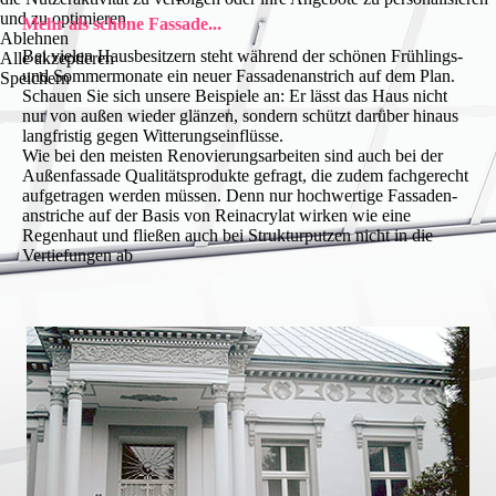
und zu optimieren.
Mehr als schöne Fassade...
Ablehnen
Bei vielen Hausbesitzern steht während der schönen Frühlings-
Alle akzeptieren
und Sommer­monate ein neuer Fassaden­anstrich auf dem Plan.
Speichern
Schauen Sie sich unsere Beispiele an: Er lässt das Haus nicht
nur von außen wieder glänzen, sondern schützt darüber hinaus
langfristig gegen Witterungseinflüsse.
Wie bei den meisten Renovierungs­arbeiten sind auch bei der
Außenfassade Qualitäts­produkte gefragt, die zudem fachgerecht
aufgetragen werden müssen. Denn nur hochwertige Fassaden­
anstriche auf der Basis von Reinacrylat wirken wie eine
Regenhaut und fließen auch bei Struktur­putzen nicht in die
Vertiefungen ab