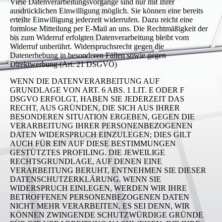
Viele Datenverarbeitungsvorgänge sind nur mit Ihrer
ausdrücklichen Einwilligung möglich. Sie können eine bereits
erteilte Einwilligung jederzeit widerrufen. Dazu reicht eine
formlose Mitteilung per E-Mail an uns. Die Rechtmäßigkeit der
bis zum Widerruf erfolgten Datenverarbeitung bleibt vom
Widerruf unberührt. Widerspruchsrecht gegen die
Datenerhebung in besonderen Fällen sowie gegen
Direktwerbung (Art. 21 DSGVO)
WENN DIE DATENVERARBEITUNG AUF
GRUNDLAGE VON ART. 6 ABS. 1 LIT. E ODER F
DSGVO ERFOLGT, HABEN SIE JEDERZEIT DAS
RECHT, AUS GRÜNDEN, DIE SICH AUS IHRER
BESONDEREN SITUATION ERGEBEN, GEGEN DIE
VERARBEITUNG IHRER PERSONENBEZOGENEN
DATEN WIDERSPRUCH EINZULEGEN; DIES GILT
AUCH FÜR EIN AUF DIESE BESTIMMUNGEN
GESTÜTZTES PROFILING. DIE JEWEILIGE
RECHTSGRUNDLAGE, AUF DENEN EINE
VERARBEITUNG BERUHT, ENTNEHMEN SIE DIESER
DATENSCHUTZERKLÄRUNG. WENN SIE
WIDERSPRUCH EINLEGEN, WERDEN WIR IHRE
BETROFFENEN PERSONENBEZOGENEN DATEN
NICHT MEHR VERARBEITEN, ES SEI DENN, WIR
KÖNNEN ZWINGENDE SCHUTZWÜRDIGE GRÜNDE