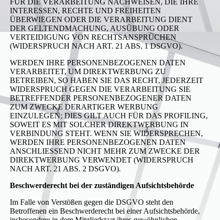
FÜR DIE VERARBEITUNG NACHWEISEN, DIE IHRE
INTERESSEN, RECHTE UND FREIHEITEN
ÜBERWIEGEN ODER DIE VERARBEITUNG DIENT
DER GELTENDMACHUNG, AUSÜBUNG ODER
VERTEIDIGUNG VON RECHTSANSPRÜCHEN
(WIDERSPRUCH NACH ART. 21 ABS. 1 DSGVO).
WERDEN IHRE PERSONENBEZOGENEN DATEN
VERARBEITET, UM DIREKTWERBUNG ZU
BETREIBEN, SO HABEN SIE DAS RECHT, JEDERZEIT
WIDERSPRUCH GEGEN DIE VERARBEITUNG SIE
BETREFFENDER PERSONENBEZOGENER DATEN
ZUM ZWECKE DERARTIGER WERBUNG
EINZULEGEN; DIES GILT AUCH FÜR DAS PROFILING,
SOWEIT ES MIT SOLCHER DIREKTWERBUNG IN
VERBINDUNG STEHT. WENN SIE WIDERSPRECHEN,
WERDEN IHRE PERSONENBEZOGENEN DATEN
ANSCHLIESSEND NICHT MEHR ZUM ZWECKE DER
DIREKTWERBUNG VERWENDET (WIDERSPRUCH
NACH ART. 21 ABS. 2 DSGVO).
Beschwerderecht bei der zuständigen Aufsichtsbehörde
Im Falle von Verstößen gegen die DSGVO steht den
Betroffenen ein Beschwerderecht bei einer Aufsichtsbehörde,
insbesondere in dem Mitgliedstaat ihres gewöhnlichen