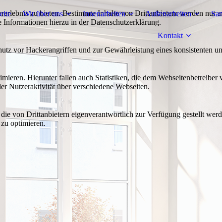
lebnis zu bieten. Bestimmte Inhalte von Drittanbietern werden nur ang
eite
Wir über uns
Innenarbeiten
Außenarbeiten
Sa
e Informationen hierzu in der Datenschutzerklärung.
Kontakt
utz vor Hackerangriffen und zur Gewährleistung eines konsistenten un
ieren. Hierunter fallen auch Statistiken, die dem Webseitenbetreiber v
r Nutzeraktivität über verschiedene Webseiten.
 die von Drittanbietern eigenverantwortlich zur Verfügung gestellt wer
 zu optimieren.