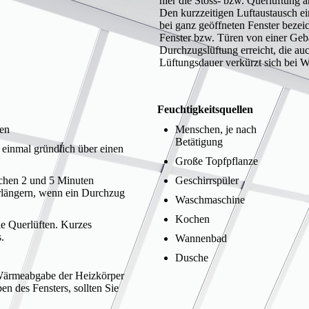
hier die Stoss- bzw. Querlüftung a
Den kurzzeitigen Luftaustausch e
bei ganz geöffneten Fenster bezei
Fenster bzw. Türen von einer Gebä
Durchzugslüftung erreicht, die au
Lüftungsdauer verkürzt sich bei 
Feuchtigkeitsquellen
den
Menschen, je nach
Betätigung
 einmal gründlich über einen
Große Topfpflanze
schen 2 und 5 Minuten
Geschirrspüler
erlängern, wenn ein Durchzug
Waschmaschine
Kochen
Sie Querlüften. Kurzes
.
Wannenbad
Dusche
 Wärmeabgabe der Heizkörper
en des Fensters, sollten Sie