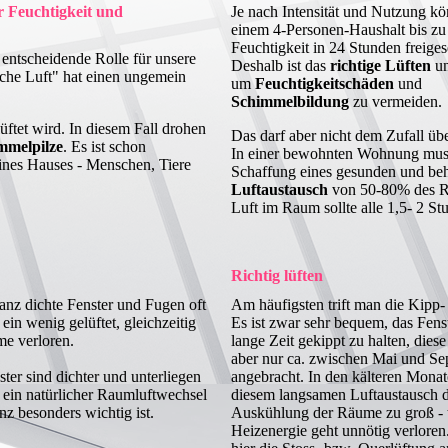
r Feuchtigkeit und
Je nach Intensität und Nutzung kö
einem 4-Personen-Haushalt bis z
Feuchtigkeit in 24 Stunden freiges
 entscheidende Rolle für unsere
Deshalb ist das
richtige Lüften
un
sche Luft" hat einen ungemein
um
Feuchtigkeitschäden
und
Schimmelbildung
zu vermeiden.
üftet wird. In diesem Fall drohen
Das darf aber nicht dem Zufall übe
mmelpilze
. Es ist schon
In einer bewohnten Wohnung mus
eines Hauses - Menschen, Tiere
Schaffung eines gesunden und be
Luftaustausch
von 50-80% des Ra
Luft im Raum sollte alle 1,5- 2 S
Richtig lüften
anz dichte Fenster und Fugen oft
Am häufigsten trift man die Kipp-
ein wenig gelüftet, gleichzeitig
Es ist zwar sehr bequem, das Fenst
me verloren.
lange Zeit gekippt zu halten, diese
aber nur ca. zwischen Mai und S
er sind dichter und unterliegen
angebracht. In den kälteren Monat
ein natürlicher Raumluftwechsel
diesem langsamen Luftaustausch d
nz besonders wichtig ist.
Auskühlung der Räume zu groß - 
Heizenergie geht unnötig verloren.