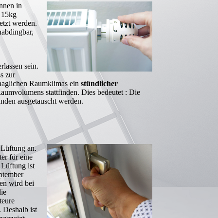
nnen in
u 15kg
etzt werden.
abdingbar,
rlassen sein.
s zur
haglichen Raumklimas ein
stündlicher
umvolumens stattfinden. Dies bedeutet : Die
tunden ausgetauscht werden.
 Lüftung an.
er für eine
 Lüftung ist
eptember
en wird bei
ie
teure
 Deshalb ist