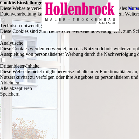
Cookie-Einstellungen
Diese Webseite verwendet Cookies, um Besuchern ein optimales Nutzerer
Starts
Datenverarbeitung kann dann auch in einem Drittland erfolgen. Weiter
Technisch notwendige
Diese Cookies sind zum Betrieb der Webseite notwendig, z.B. zum Sch
Analytische
Diese Cookies werden verwendet, um das Nutzererlebnis weiter zu optim
Ausspielung von personalisierter Werbung durch die Nachverfolgung de
Drittanbieter-Inhalte
Diese Webseite bietet möglicherweise Inhalte oder Funktionalitäten an,
Nutzeraktivität zu verfolgen oder ihre Angebote zu personalisieren und
Ablehnen
Alle akzeptieren
Speichern