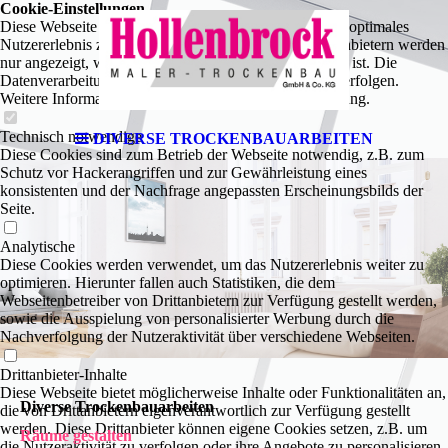
Cookie-Einstellungen
Diese Webseite verwendet Cookies, um Besuchern ein optimales
Nutzererlebnis zu bieten. Bestimmte Inhalte von Drittanbietern werden
nur angezeigt, wenn die entsprechende Option aktiviert ist. Die
Datenverarbeitung kann dann auch in einem Drittland erfolgen.
Weitere Informationen hierzu in der Datenschutzerklärung.
Technisch notwendige
DIVERSE TROCKENBAUARBEITEN
Diese Cookies sind zum Betrieb der Webseite notwendig, z.B. zum
Schutz vor Hackerangriffen und zur Gewährleistung eines
konsistenten und der Nachfrage angepassten Erscheinungsbilds der
Seite.
Analytische
Diese Cookies werden verwendet, um das Nutzererlebnis weiter zu
optimieren. Hierunter fallen auch Statistiken, die dem
Webseitenbetreiber von Drittanbietern zur Verfügung gestellt werden,
sowie die Ausspielung von personalisierter Werbung durch die
Nachverfolgung der Nutzeraktivität über verschiedene Webseiten.
Drittanbieter-Inhalte
Diese Webseite bietet möglicherweise Inhalte oder Funktionalitäten an,
Diverse Trockenbauarbeiten
die von Drittanbietern eigenverantwortlich zur Verfügung gestellt
werden. Diese Drittanbieter können eigene Cookies setzen, z.B. um
Räume gestalten
die Nutzeraktivität zu verfolgen oder ihre Angebote zu personalisieren