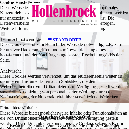
Cookie-Einstellungen
Diese Webseite verwendet Cookies, um Besuchern ein optimales
Nutzererlebnis zu bieten. Bestimmte Inhalte von Drittanbietern werden
nur angezeigt, wenn die entsprechende Option aktiviert ist. Die
Datenverarbeitung kann dann auch in einem Drittland erfolgen.
Weitere Informationen hierzu in der Datenschutzerklärung.
Technisch notwendige
STANDORTE
Diese Cookies sind zum Betrieb der Webseite notwendig, z.B. zum
Schutz vor Hackerangriffen und zur Gewährleistung eines
konsistenten und der Nachfrage angepassten Erscheinungsbilds der
Seite.
Analytische
Diese Cookies werden verwendet, um das Nutzererlebnis weiter zu
optimieren. Hierunter fallen auch Statistiken, die dem
Webseitenbetreiber von Drittanbietern zur Verfügung gestellt werden,
sowie die Ausspielung von personalisierter Werbung durch die
Nachverfolgung der Nutzeraktivität über verschiedene Webseiten.
Drittanbieter-Inhalte
Diese Webseite bietet möglicherweise Inhalte oder Funktionalitäten an,
Besuchen Sie uns vor Ort!
die von Drittanbietern eigenverantwortlich zur Verfügung gestellt
werden. Diese Drittanbieter können eigene Cookies setzen, z.B. um
Besuchen Sie uns in einer Geschäftsstelle in Ihrer Nähe oder
die Nutzeraktivität zu verfolgen oder ihre Angebote zu personalisieren